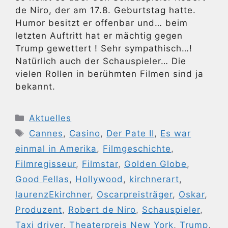
de Niro, der am 17.8. Geburtstag hatte.
Humor besitzt er offenbar und… beim
letzten Auftritt hat er mächtig gegen
Trump gewettert ! Sehr sympathisch…!
Natürlich auch der Schauspieler… Die
vielen Rollen in berühmten Filmen sind ja
bekannt.
Kategorien
Aktuelles
Schlagwörter
Cannes
,
Casino
,
Der Pate II
,
Es war
einmal in Amerika
,
Filmgeschichte
,
Filmregisseur
,
Filmstar
,
Golden Globe
,
Good Fellas
,
Hollywood
,
kirchnerart
,
laurenzEkirchner
,
Oscarpreisträger
,
Oskar
,
Produzent
,
Robert de Niro
,
Schauspieler
,
Taxi driver
,
Theaterpreis New York
,
Trump
,