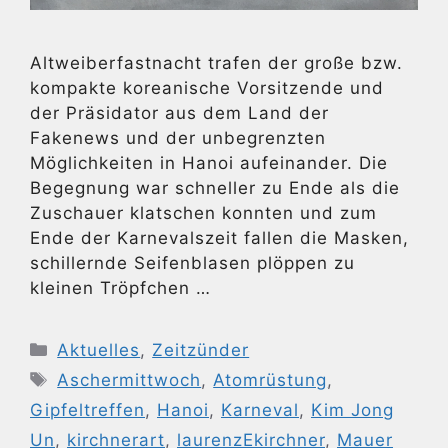
Altweiberfastnacht trafen der große bzw.
kompakte koreanische Vorsitzende und
der Präsidator aus dem Land der
Fakenews und der unbegrenzten
Möglichkeiten in Hanoi aufeinander. Die
Begegnung war schneller zu Ende als die
Zuschauer klatschen konnten und zum
Ende der Karnevalszeit fallen die Masken,
schillernde Seifenblasen plöppen zu
kleinen Tröpfchen …
Kategorien
Aktuelles
,
Zeitzünder
Schlagwörter
Aschermittwoch
,
Atomrüstung
,
Gipfeltreffen
,
Hanoi
,
Karneval
,
Kim Jong
Un
,
kirchnerart
,
laurenzEkirchner
,
Mauer