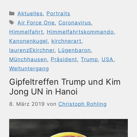
Kategorien
Aktuelles
,
Portraits
Schlagwörter
Air Force One
,
Coronavirus
,
Himmelfahrt
,
Himmelfahrtskommando
,
Kanonenkugel
,
kirchnerart
,
laurenzEkirchner
,
Lügenbaron
,
Münchhausen
,
Präsident
,
Trump
,
USA
,
Weltuntergang
Gipfeltreffen Trump und Kim
Jong UN in Hanoi
8. März 2019
von
Christoph Rohling