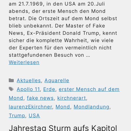
am 21.7.1969, in den USA am 20.Juli
abends, der erste Mensch den Mond
betrat. Die Ortszeit auf dem Mond selbst
blieb unbekannt. Der Master of Fake
News, Ex-Präsident Donald Trump, kennt
sicher die komplette Wahrheit, wie viele
der Experten für den vermeintlich nicht
stattgefundenen Besuch von …
Weiterlesen
Kategorien
Aktuelles
,
Aquarelle
Schlagwörter
Apollo 11
,
Erde
,
erster Mensch auf dem
Mond
,
fake news
,
kirchnerart
,
laurenzEkirchner
,
Mond
,
Mondlandung
,
Trump
,
USA
Jahrestag Sturm aufs Kapitol