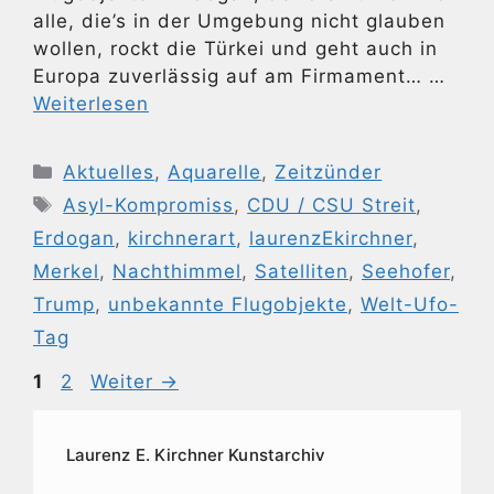
alle, die’s in der Umgebung nicht glauben
wollen, rockt die Türkei und geht auch in
Europa zuverlässig auf am Firmament… …
Weiterlesen
Kategorien
Aktuelles
,
Aquarelle
,
Zeitzünder
Schlagwörter
Asyl-Kompromiss
,
CDU / CSU Streit
,
Erdogan
,
kirchnerart
,
laurenzEkirchner
,
Merkel
,
Nachthimmel
,
Satelliten
,
Seehofer
,
Trump
,
unbekannte Flugobjekte
,
Welt-Ufo-
Tag
Seite
Seite
1
2
Weiter
→
Laurenz E. Kirchner Kunstarchiv