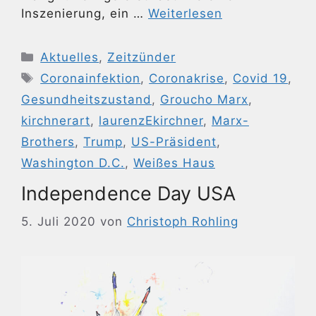
Inszenierung, ein …
Weiterlesen
Kategorien
Aktuelles
,
Zeitzünder
Schlagwörter
Coronainfektion
,
Coronakrise
,
Covid 19
,
Gesundheitszustand
,
Groucho Marx
,
kirchnerart
,
laurenzEkirchner
,
Marx-
Brothers
,
Trump
,
US-Präsident
,
Washington D.C.
,
Weißes Haus
Independence Day USA
5. Juli 2020
von
Christoph Rohling