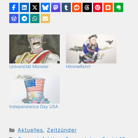
Universität Münster
Himmelfahrt
Independence Day USA
Kategorien
Aktuelles
,
Zeitzünder