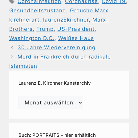
Schlagwörter
Coronainfektion
,
Coronakrise
,
Covid 19
,
Gesundheitszustand
,
Groucho Marx
,
kirchnerart
,
laurenzEkirchner
,
Marx-
Brothers
,
Trump
,
US-Präsident
,
Washington D.C.
,
Weißes Haus
30 Jahre Wiedervereinigung
Mord in Frankreich durch radikale
Islamisten
Laurenz E. Kirchner Kunstarchiv
Laurenz
E.
Kirchner
Kunstarchiv
Buch: PORTRAITS – hier erhältlich