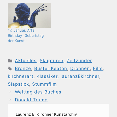
17. Januar, Art‘s
Birthday, Geburtstag
der Kunst !
Kategorien
Aktuelles
,
Skupturen
,
Zeitzünder
Schlagwörter
Bronze
,
Buster Keaton
,
Drohnen
,
Film
,
kirchnerart
,
Klassiker
,
laurenzEkirchner
,
Slapstick
,
Stummfilm
Welttag des Buches
Donald Trump
Laurenz E. Kirchner Kunstarchiv