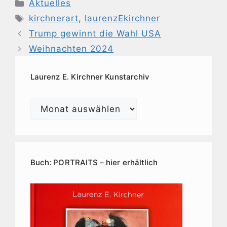
Kategorien
Aktuelles
Schlagwörter
kirchnerart
,
laurenzEkirchner
Trump gewinnt die Wahl USA
Weihnachten 2024
Laurenz E. Kirchner Kunstarchiv
Laurenz
E.
Kirchner
Kunstarchiv
Buch: PORTRAITS – hier erhältlich