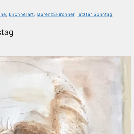
ene
,
kirchnerart
,
laurenzEkirchner
,
letzter Sonntag
stag