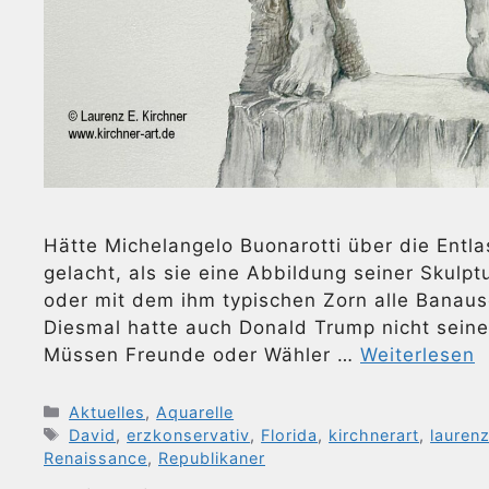
Hätte Michelangelo Buonarotti über die Entlas
gelacht, als sie eine Abbildung seiner Skulpt
oder mit dem ihm typischen Zorn alle Banaus
Diesmal hatte auch Donald Trump nicht seine
Müssen Freunde oder Wähler …
Weiterlesen
Kategorien
Aktuelles
,
Aquarelle
Schlagwörter
David
,
erzkonservativ
,
Florida
,
kirchnerart
,
lauren
Renaissance
,
Republikaner