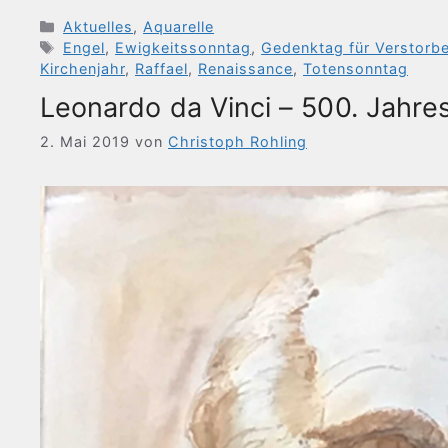
Kategorien
Aktuelles
,
Aquarelle
Schlagwörter
Engel
,
Ewigkeitssonntag
,
Gedenktag für Verstorb
Kirchenjahr
,
Raffael
,
Renaissance
,
Totensonntag
Leonardo da Vinci – 500. Jahre
2. Mai 2019
von
Christoph Rohling