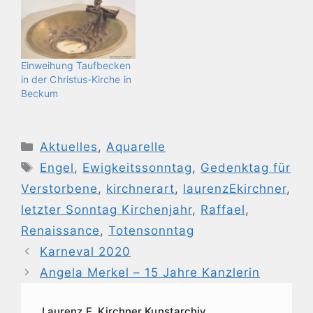
Einweihung Taufbecken
in der Christus-Kirche in
Beckum
Kategorien
Aktuelles
,
Aquarelle
Schlagwörter
Engel
,
Ewigkeitssonntag
,
Gedenktag für
Verstorbene
,
kirchnerart
,
laurenzEkirchner
,
letzter Sonntag Kirchenjahr
,
Raffael
,
Renaissance
,
Totensonntag
Karneval 2020
Angela Merkel – 15 Jahre Kanzlerin
Laurenz E. Kirchner Kunstarchiv