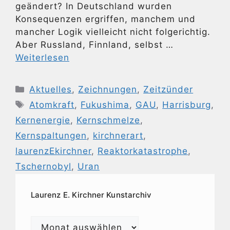
geändert? In Deutschland wurden
Konsequenzen ergriffen, manchem und
mancher Logik vielleicht nicht folgerichtig.
Aber Russland, Finnland, selbst …
Weiterlesen
Kategorien
Aktuelles
,
Zeichnungen
,
Zeitzünder
Schlagwörter
Atomkraft
,
Fukushima
,
GAU
,
Harrisburg
,
Kernenergie
,
Kernschmelze
,
Kernspaltungen
,
kirchnerart
,
laurenzEkirchner
,
Reaktorkatastrophe
,
Tschernobyl
,
Uran
Laurenz E. Kirchner Kunstarchiv
Laurenz