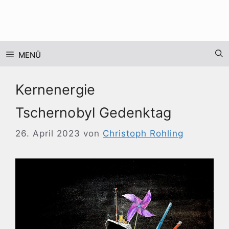
Zum
Inhalt
springen
MENÜ
Kernenergie
Tschernobyl Gedenktag
26. April 2023
von
Christoph Rohling