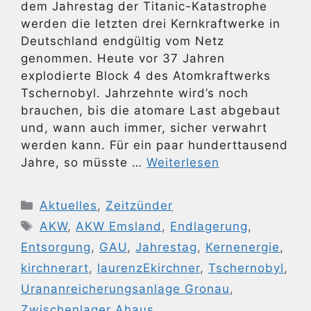
dem Jahrestag der Titanic-Katastrophe
werden die letzten drei Kernkraftwerke in
Deutschland endgültig vom Netz
genommen. Heute vor 37 Jahren
explodierte Block 4 des Atomkraftwerks
Tschernobyl. Jahrzehnte wird’s noch
brauchen, bis die atomare Last abgebaut
und, wann auch immer, sicher verwahrt
werden kann. Für ein paar hunderttausend
Jahre, so müsste …
Weiterlesen
Kategorien
Aktuelles
,
Zeitzünder
Schlagwörter
AKW
,
AKW Emsland
,
Endlagerung
,
Entsorgung
,
GAU
,
Jahrestag
,
Kernenergie
,
kirchnerart
,
laurenzEkirchner
,
Tschernobyl
,
Urananreicherungsanlage Gronau
,
Zwischenlager Ahaus