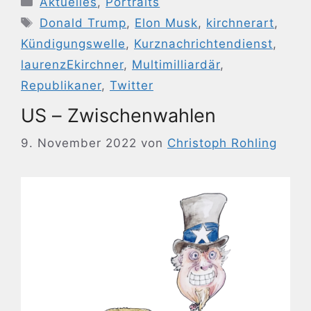
Aktuelles
,
Portraits
Schlagwörter
Donald Trump
,
Elon Musk
,
kirchnerart
,
Kündigungswelle
,
Kurznachrichtendienst
,
laurenzEkirchner
,
Multimilliardär
,
Republikaner
,
Twitter
US – Zwischenwahlen
9. November 2022
von
Christoph Rohling