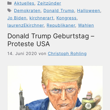
Kategorien
Aktuelles
,
Zeitzünder
Schlagwörter
Demokraten
,
Donald Trump
,
Halloween
,
Jo Biden
,
kirchnerart
,
Kongress
,
laurenzEkirchner
,
Republikaner
,
Wahlen
Donald Trump Geburtstag –
Proteste USA
14. Juni 2020
von
Christoph Rohling