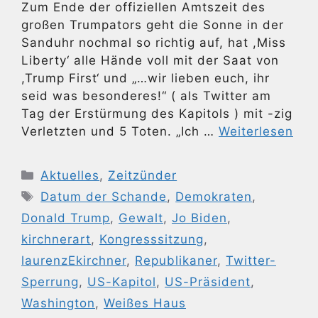
Zum Ende der offiziellen Amtszeit des
großen Trumpators geht die Sonne in der
Sanduhr nochmal so richtig auf, hat ,Miss
Liberty‘ alle Hände voll mit der Saat von
,Trump First‘ und „…wir lieben euch, ihr
seid was besonderes!“ ( als Twitter am
Tag der Erstürmung des Kapitols ) mit -zig
Verletzten und 5 Toten. „Ich …
Weiterlesen
Kategorien
Aktuelles
,
Zeitzünder
Schlagwörter
Datum der Schande
,
Demokraten
,
Donald Trump
,
Gewalt
,
Jo Biden
,
kirchnerart
,
Kongresssitzung
,
laurenzEkirchner
,
Republikaner
,
Twitter-
Sperrung
,
US-Kapitol
,
US-Präsident
,
Washington
,
Weißes Haus