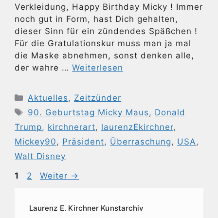
Verkleidung, Happy Birthday Micky ! Immer
noch gut in Form, hast Dich gehalten,
dieser Sinn für ein zündendes Späßchen !
Für die Gratulationskur muss man ja mal
die Maske abnehmen, sonst denken alle,
der wahre …
Weiterlesen
Kategorien
Aktuelles
,
Zeitzünder
Schlagwörter
90. Geburtstag Micky Maus
,
Donald
Trump
,
kirchnerart
,
laurenzEkirchner
,
Mickey90
,
Präsident
,
Überraschung
,
USA
,
Walt Disney
Seite
Seite
1
2
Weiter
→
Laurenz E. Kirchner Kunstarchiv