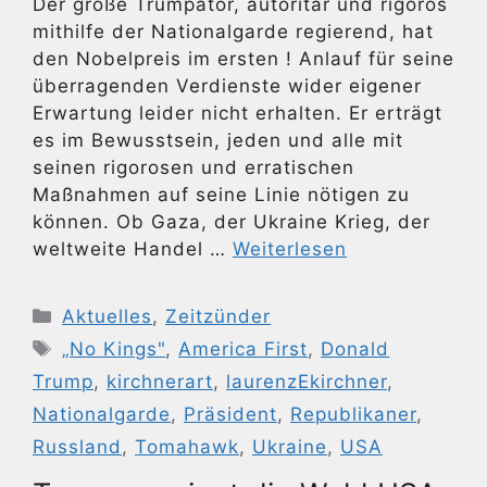
Der große Trumpator, autoritär und rigoros
mithilfe der Nationalgarde regierend, hat
den Nobelpreis im ersten ! Anlauf für seine
überragenden Verdienste wider eigener
Erwartung leider nicht erhalten. Er erträgt
es im Bewusstsein, jeden und alle mit
seinen rigorosen und erratischen
Maßnahmen auf seine Linie nötigen zu
können. Ob Gaza, der Ukraine Krieg, der
weltweite Handel …
Weiterlesen
Kategorien
Aktuelles
,
Zeitzünder
Schlagwörter
„No Kings"
,
America First
,
Donald
Trump
,
kirchnerart
,
laurenzEkirchner
,
Nationalgarde
,
Präsident
,
Republikaner
,
Russland
,
Tomahawk
,
Ukraine
,
USA