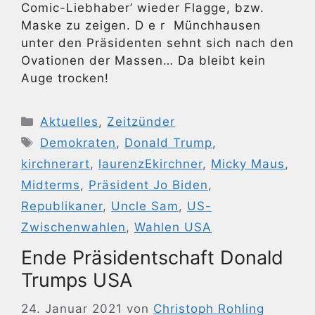
Comic-Liebhaber’ wieder Flagge, bzw.
Maske zu zeigen. D e r Münchhausen
unter den Präsidenten sehnt sich nach den
Ovationen der Massen… Da bleibt kein
Auge trocken!
Kategorien
Aktuelles
,
Zeitzünder
Schlagwörter
Demokraten
,
Donald Trump
,
kirchnerart
,
laurenzEkirchner
,
Micky Maus
,
Midterms
,
Präsident Jo Biden
,
Republikaner
,
Uncle Sam
,
US-
Zwischenwahlen
,
Wahlen USA
Ende Präsidentschaft Donald
Trumps USA
24. Januar 2021
von
Christoph Rohling