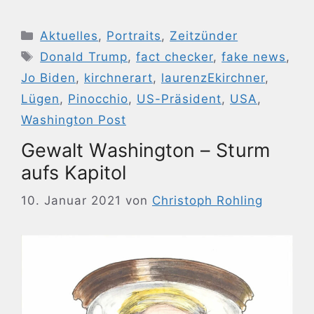
Kategorien
Aktuelles
,
Portraits
,
Zeitzünder
Schlagwörter
Donald Trump
,
fact checker
,
fake news
,
Jo Biden
,
kirchnerart
,
laurenzEkirchner
,
Lügen
,
Pinocchio
,
US-Präsident
,
USA
,
Washington Post
Gewalt Washington – Sturm
aufs Kapitol
10. Januar 2021
von
Christoph Rohling