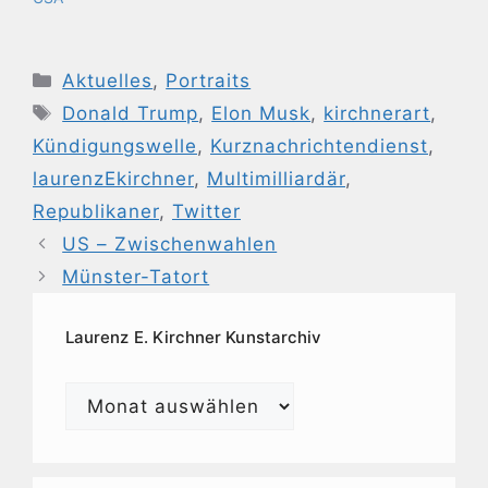
Kategorien
Aktuelles
,
Portraits
Schlagwörter
Donald Trump
,
Elon Musk
,
kirchnerart
,
Kündigungswelle
,
Kurznachrichtendienst
,
laurenzEkirchner
,
Multimilliardär
,
Republikaner
,
Twitter
US – Zwischenwahlen
Münster-Tatort
Laurenz E. Kirchner Kunstarchiv
Laurenz
E.
Kirchner
Kunstarchiv