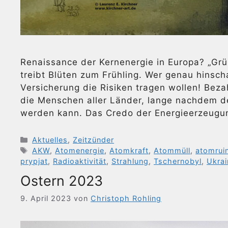
Renaissance der Kernenergie in Europa? „Grü
treibt Blüten zum Frühling. Wer genau hinsch
Versicherung die Risiken tragen wollen! Bez
die Menschen aller Länder, lange nachdem de
werden kann. Das Credo der Energieerzeugung
Kategorien
Aktuelles
,
Zeitzünder
Schlagwörter
AKW
,
Atomenergie
,
Atomkraft
,
Atommüll
,
atomrui
prypjat
,
Radioaktivität
,
Strahlung
,
Tschernobyl
,
Ukrai
Ostern 2023
9. April 2023
von
Christoph Rohling