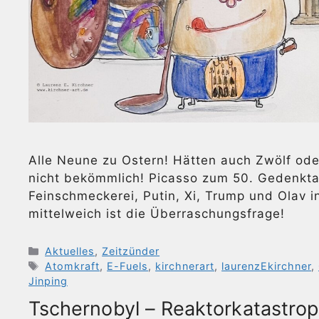
Alle Neune zu Ostern! Hätten auch Zwölf oder
nicht bekömmlich! Picasso zum 50. Gedenktag
Feinschmeckerei, Putin, Xi, Trump und Olav i
mittelweich ist die Überraschungsfrage!
Kategorien
Aktuelles
,
Zeitzünder
Schlagwörter
Atomkraft
,
E-Fuels
,
kirchnerart
,
laurenzEkirchner
,
Jinping
Tschernobyl – Reaktorkatastro