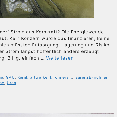
ner“ Strom aus Kernkraft? Die Energiewende
aut: Kein Konzern würde das finanzieren, keine
ahlen müssten Entsorgung, Lagerung und Risiko
r Strom längst hoffentlich anders erzeugt
: Billig, einfach …
Weiterlesen
ne
,
GAU
,
Kernkraftwerke
,
kirchnerart
,
laurenzEkirchner
,
ne
,
Uran