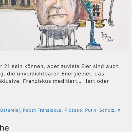
 21 sein können, aber zuviele Eier sind auch
, die unverzichtbaren Energieeier, das
nklusive. Franziskus meditiert… Hart oder
Ostereier
,
Papst Franziskus
,
Picasso
,
Putin
,
Scholz
,
Xi
phe