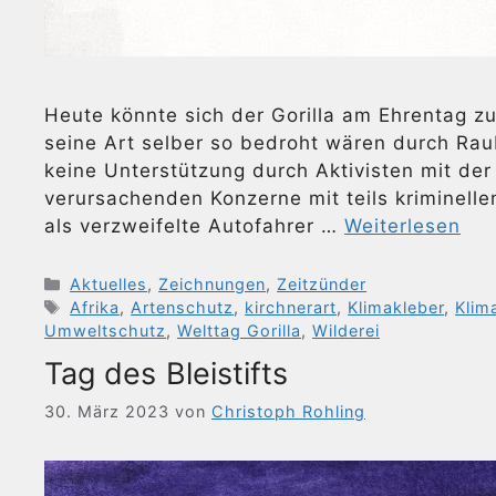
Heute könnte sich der Gorilla am Ehrentag 
seine Art selber so bedroht wären durch Rau
keine Unterstützung durch Aktivisten mit de
verursachenden Konzerne mit teils kriminelle
als verzweifelte Autofahrer …
Weiterlesen
Kategorien
Aktuelles
,
Zeichnungen
,
Zeitzünder
Schlagwörter
Afrika
,
Artenschutz
,
kirchnerart
,
Klimakleber
,
Klim
Umweltschutz
,
Welttag Gorilla
,
Wilderei
Tag des Bleistifts
30. März 2023
von
Christoph Rohling