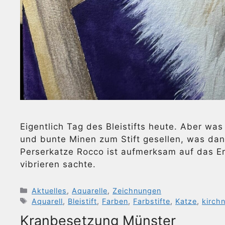
Eigentlich Tag des Bleistifts heute. Aber w
und bunte Minen zum Stift gesellen, was dan
Perserkatze Rocco ist aufmerksam auf das Er
vibrieren sachte.
Kategorien
Aktuelles
,
Aquarelle
,
Zeichnungen
Schlagwörter
Aquarell
,
Bleistift
,
Farben
,
Farbstifte
,
Katze
,
kirchn
Kranbesetzung Münster