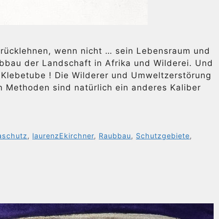
zurücklehnen, wenn nicht … sein Lebensraum und
bbau der Landschaft in Afrika und Wilderei. Und
r Klebetube ! Die Wilderer und Umweltzerstörung
n Methoden sind natürlich ein anderes Kaliber
aschutz
,
laurenzEkirchner
,
Raubbau
,
Schutzgebiete
,