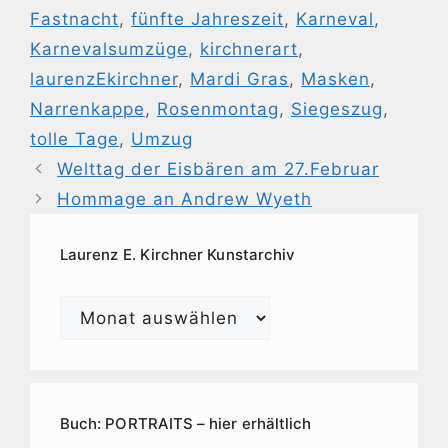
Fastnacht
,
fünfte Jahreszeit
,
Karneval
,
Karnevalsumzüge
,
kirchnerart
,
laurenzEkirchner
,
Mardi Gras
,
Masken
,
Narrenkappe
,
Rosenmontag
,
Siegeszug
,
tolle Tage
,
Umzug
Welttag der Eisbären am 27.Februar
Hommage an Andrew Wyeth
Laurenz E. Kirchner Kunstarchiv
Laurenz
E.
Kirchner
Kunstarchiv
Buch: PORTRAITS – hier erhältlich