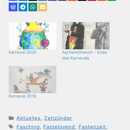
Karneval 2020
Aschermittwoch – Ende
des Karnevals
Karneval 2018
Kategorien
Aktuelles
,
Zeitzünder
Schlagwörter
Fasching
,
Fastelovend
,
Fastenzeit
,