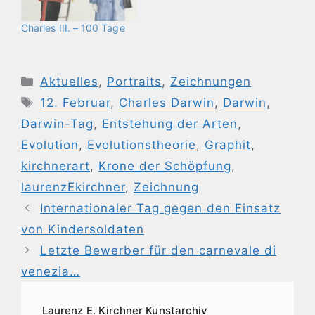
Charles III. – 100 Tage
Kategorien
Aktuelles
,
Portraits
,
Zeichnungen
Schlagwörter
12. Februar
,
Charles Darwin
,
Darwin
,
Darwin-Tag
,
Entstehung der Arten
,
Evolution
,
Evolutionstheorie
,
Graphit
,
kirchnerart
,
Krone der Schöpfung
,
laurenzEkirchner
,
Zeichnung
Internationaler Tag gegen den Einsatz
von Kindersoldaten
Letzte Bewerber für den carnevale di
venezia…
Laurenz E. Kirchner Kunstarchiv