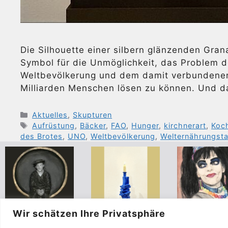
Die Silhouette einer silbern glänzenden Gra
Symbol für die Unmöglichkeit, das Problem 
Weltbevölkerung und dem damit verbundenen 
Milliarden Menschen lösen zu können. Und d
Kategorien
Aktuelles
,
Skupturen
Schlagwörter
Aufrüstung
,
Bäcker
,
FAO
,
Hunger
,
kirchnerart
,
Koc
des Brotes
,
UNO
,
Weltbevölkerung
,
Welternährungst
Wir schätzen Ihre Privatsphäre