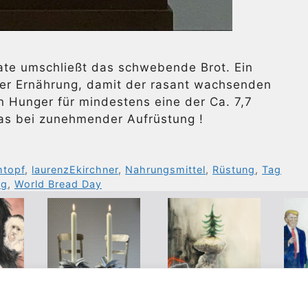
nate umschließt das schwebende Brot. Ein
der Ernährung, damit der rasant wachsenden
Hunger für mindestens eine der Ca. 7,7
as bei zunehmender Aufrüstung !
htopf
,
laurenzEkirchner
,
Nahrungsmittel
,
Rüstung
,
Tag
ag
,
World Bread Day