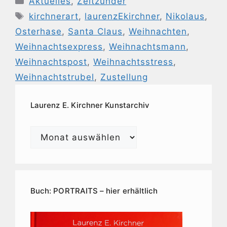
Aktuelles
,
Zeitzünder
Schlagwörter
kirchnerart
,
laurenzEkirchner
,
Nikolaus
,
Osterhase
,
Santa Claus
,
Weihnachten
,
Weihnachtsexpress
,
Weihnachtsmann
,
Weihnachtspost
,
Weihnachtsstress
,
Weihnachtstrubel
,
Zustellung
Laurenz E. Kirchner Kunstarchiv
Laurenz
E.
Kirchner
Kunstarchiv
Buch: PORTRAITS – hier erhältlich