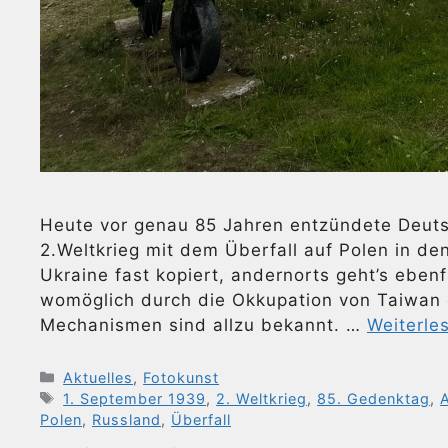
Heute vor genau 85 Jahren entzündete Deuts
2.Weltkrieg mit dem Überfall auf Polen in d
Ukraine fast kopiert, andernorts geht’s eben
womöglich durch die Okkupation von Taiwan 
Mechanismen sind allzu bekannt. …
Weiterle
Kategorien
Aktuelles
,
Fotokunst
Schlagwörter
1. September 1939
,
2. Weltkrieg
,
85. Gedenktag
,
A
Polen
,
Russland
,
Überfall