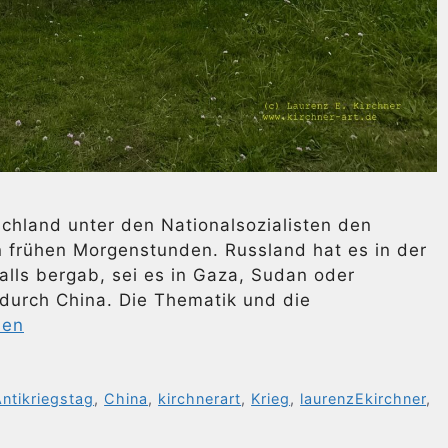
chland unter den Nationalsozialisten den
en frühen Morgenstunden. Russland hat es in der
falls bergab, sei es in Gaza, Sudan oder
durch China. Die Thematik und die
sen
ntikriegstag
,
China
,
kirchnerart
,
Krieg
,
laurenzEkirchner
,