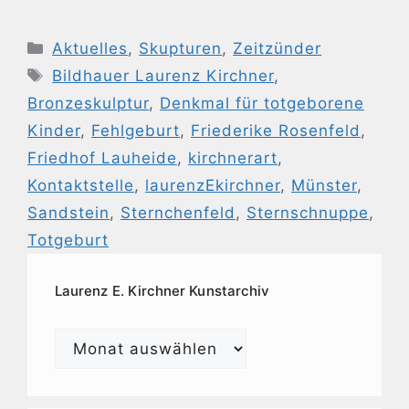
Kategorien
Aktuelles
,
Skupturen
,
Zeitzünder
Schlagwörter
Bildhauer Laurenz Kirchner
,
Bronzeskulptur
,
Denkmal für totgeborene
Kinder
,
Fehlgeburt
,
Friederike Rosenfeld
,
Friedhof Lauheide
,
kirchnerart
,
Kontaktstelle
,
laurenzEkirchner
,
Münster
,
Sandstein
,
Sternchenfeld
,
Sternschnuppe
,
Totgeburt
Laurenz E. Kirchner Kunstarchiv
Laurenz
E.
Kirchner
Kunstarchiv