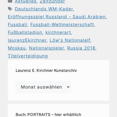
Kategorien
Aktuelles
,
Zeitzünder
Schlagwörter
Deutschlands WM-Kader
,
Eröffnungsspiel Russland - Saudi Arabien
,
Fussball
,
Fussball-Weltmeisterschaft
,
Fußballstadion
,
kirchnerart
,
laurenzEkirchner
,
Löw's Nationalelf
,
Moskau
,
Nationalspieler
,
Russia 2018
,
Titelverteidigung
Laurenz E. Kirchner Kunstarchiv
Laurenz
E.
Kirchner
Kunstarchiv
Buch: PORTRAITS – hier erhältlich