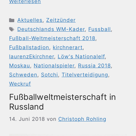
Weiterlesen
Kategorien
Aktuelles
,
Zeitzünder
Schlagwörter
Deutschlands WM-Kader
,
Fussball
,
Fußball-Weltmeisterschaft 2018
,
Fußballstadion
,
kirchnerart
,
laurenzEkirchner
,
Löw's Nationalelf
,
Moskau
,
Nationalspieler
,
Russia 2018
,
Schweden
,
Sotchi
,
Titelverteidigung
,
Weckruf
Fußballweltmeisterschaft in
Russland
14. Juni 2018
von
Christoph Rohling