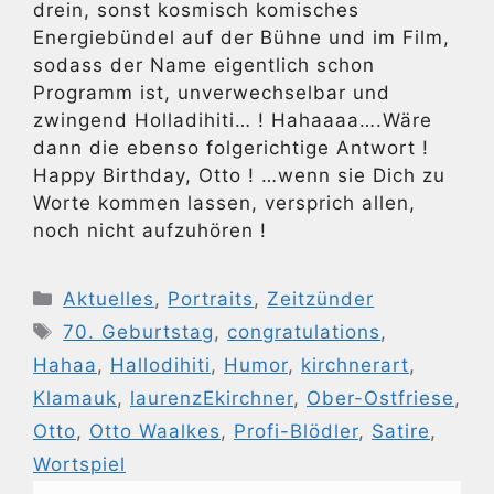
drein, sonst kosmisch komisches
Energiebündel auf der Bühne und im Film,
sodass der Name eigentlich schon
Programm ist, unverwechselbar und
zwingend Holladihiti… ! Hahaaaa….Wäre
dann die ebenso folgerichtige Antwort !
Happy Birthday, Otto ! …wenn sie Dich zu
Worte kommen lassen, versprich allen,
noch nicht aufzuhören !
Kategorien
Aktuelles
,
Portraits
,
Zeitzünder
Schlagwörter
70. Geburtstag
,
congratulations
,
Hahaa
,
Hallodihiti
,
Humor
,
kirchnerart
,
Klamauk
,
laurenzEkirchner
,
Ober-Ostfriese
,
Otto
,
Otto Waalkes
,
Profi-Blödler
,
Satire
,
Wortspiel