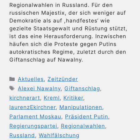
Regionalwahlen in Russland. Für den
russischen Majestix, der sich weniger auf
Demokratie als auf ,handfestes‘ wie
gezielte Staatsgewalt und Rüstung stützt,
ist das eine Herausforderung. Inzwischen
häufen sich die Proteste gegen Putins
autokratisches Regime, zuletzt durch den
Giftanschlag auf Nawalny.
Kategorien
Aktuelles
,
Zeitzünder
Schlagwörter
Alexei Nawalny
,
Giftanschlag
,
kirchnerart
,
Kreml
,
Kritiker
,
laurenzEkirchner
,
Manipulationen
,
Parlament Moskau
,
Präsident Putin
,
Regierungspartei
,
Regionalwahlen
,
Russland
,
Wahlfälschung