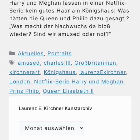
Harry und Meghan lassen in einer Netflix-
Serie kein gutes Haar am Königshaus. Was
hätten die Queen und Philip dazu gesagt ?
„Was macht der Nachwuchs da bloß
wieder? Sind wir amused oder not?“
Kategorien
Aktuelles
,
Portraits
Schlagwörter
amused
,
charles III
,
Großbritannien
,
kirchnerart
,
Königshaus
,
laurenzEkirchner
,
London
,
Netflix-Serie Harry und Meghan
,
Prinz Phlip
,
Queen Elisabeth II
Laurenz E. Kirchner Kunstarchiv
Laurenz
E.