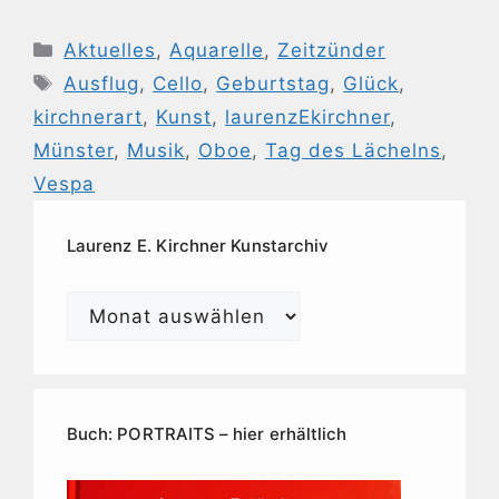
Kategorien
Aktuelles
,
Aquarelle
,
Zeitzünder
Schlagwörter
Ausflug
,
Cello
,
Geburtstag
,
Glück
,
kirchnerart
,
Kunst
,
laurenzEkirchner
,
Münster
,
Musik
,
Oboe
,
Tag des Lächelns
,
Vespa
Laurenz E. Kirchner Kunstarchiv
Laurenz
E.
Kirchner
Kunstarchiv
Buch: PORTRAITS – hier erhältlich