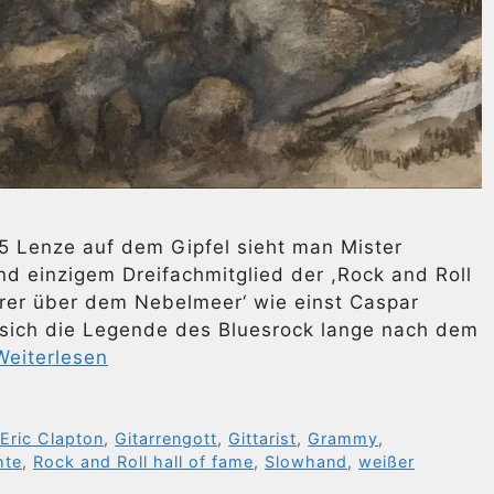
75 Lenze auf dem Gipfel sieht man Mister
d einzigem Dreifachmitglied der ,Rock and Roll
erer über dem Nebelmeer‘ wie einst Caspar
 sich die Legende des Bluesrock lange nach dem
Weiterlesen
,
Eric Clapton
,
Gitarrengott
,
Gittarist
,
Grammy
,
hte
,
Rock and Roll hall of fame
,
Slowhand
,
weißer