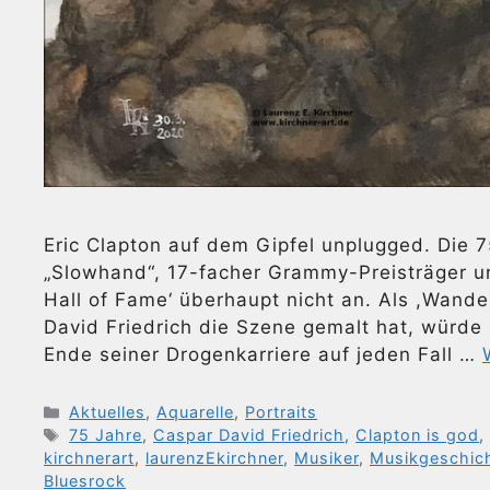
Eric Clapton auf dem Gipfel unplugged. Die 
„Slowhand“, 17-facher Grammy-Preisträger un
Hall of Fame‘ überhaupt nicht an. Als ,Wand
David Friedrich die Szene gemalt hat, würde
Ende seiner Drogenkarriere auf jeden Fall …
Kategorien
Aktuelles
,
Aquarelle
,
Portraits
Schlagwörter
75 Jahre
,
Caspar David Friedrich
,
Clapton is god
kirchnerart
,
laurenzEkirchner
,
Musiker
,
Musikgeschic
Bluesrock