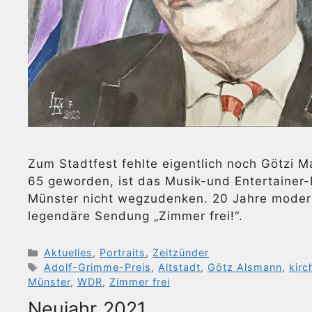
Zum Stadtfest fehlte eigentlich noch Götzi 
65 geworden, ist das Musik-und Entertainer-M
Münster nicht wegzudenken. 20 Jahre moderi
legendäre Sendung „Zimmer frei!“.
Kategorien
Aktuelles
,
Portraits
,
Zeitzünder
Schlagwörter
Adolf-Grimme-Preis
,
Altstadt
,
Götz Alsmann
,
kirc
Münster
,
WDR
,
Zimmer frei
Neujahr 2021