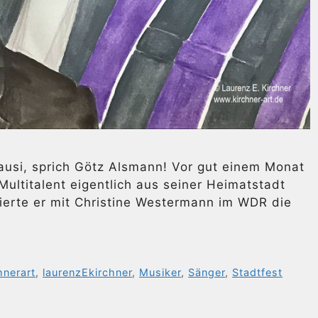
Mausi, sprich Götz Alsmann! Vor gut einem Monat
ultitalent eigentlich aus seiner Heimatstadt
erte er mit Christine Westermann im WDR die
hnerart
,
laurenzEkirchner
,
Musiker
,
Sänger
,
Stadtfest