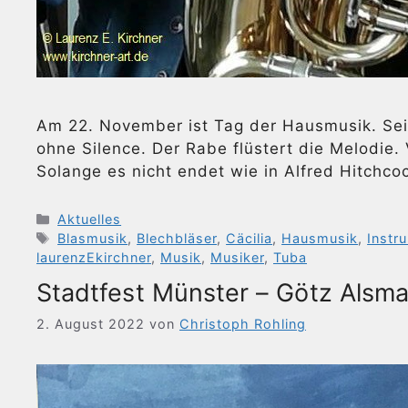
Am 22. November ist Tag der Hausmusik. Sei
ohne Silence. Der Rabe flüstert die Melodie.
Solange es nicht endet wie in Alfred Hitchcoc
Kategorien
Aktuelles
Schlagwörter
Blasmusik
,
Blechbläser
,
Cäcilia
,
Hausmusik
,
Instr
laurenzEkirchner
,
Musik
,
Musiker
,
Tuba
Stadtfest Münster – Götz Alsm
2. August 2022
von
Christoph Rohling