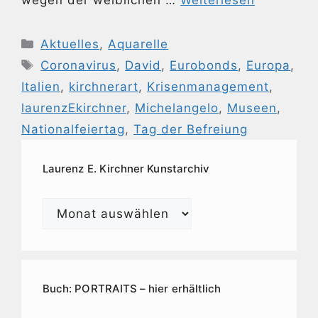
Kategorien
Aktuelles
,
Aquarelle
Schlagwörter
Coronavirus
,
David
,
Eurobonds
,
Europa
,
Italien
,
kirchnerart
,
Krisenmanagement
,
laurenzEkirchner
,
Michelangelo
,
Museen
,
Nationalfeiertag
,
Tag der Befreiung
Laurenz E. Kirchner Kunstarchiv
Laurenz
E.
Kirchner
Kunstarchiv
Buch: PORTRAITS – hier erhältlich