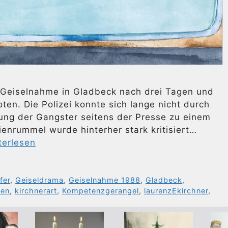
e Geiselnahme in Gladbeck nach drei Tagen und
en. Die Polizei konnte sich lange nicht durch
ng der Gangster seitens der Presse zu einem
ienrummel wurde hinterher stark kritisiert…
terlesen
fer
,
Geiseldrama
,
Geiselnahme 1988
,
Gladbeck
,
ien
,
kirchnerart
,
Kompetenzgerangel
,
laurenzEkirchner
,