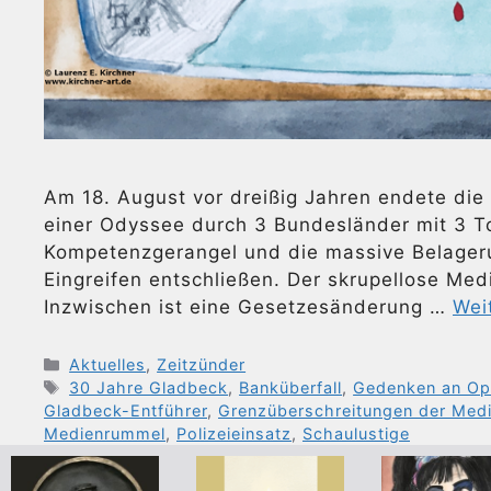
Am 18. August vor dreißig Jahren endete di
einer Odyssee durch 3 Bundesländer mit 3 Tot
Kompetenzgerangel und die massive Belageru
Eingreifen entschließen. Der skrupellose Med
Inzwischen ist eine Gesetzesänderung …
Wei
Kategorien
Aktuelles
,
Zeitzünder
Schlagwörter
30 Jahre Gladbeck
,
Banküberfall
,
Gedenken an Op
Gladbeck-Entführer
,
Grenzüberschreitungen der Med
Medienrummel
,
Polizeieinsatz
,
Schaulustige