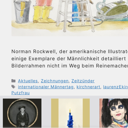
Norman Rockwell, der amerikanische Illustrat
einige Exemplare der Männlichkeit detailliert
Bilderrahmen nicht im Weg beim Reinemache
Kategorien
Aktuelles
,
Zeichnungen
,
Zeitzünder
Schlagwörter
internationaler Männertag
,
kirchnerart
,
laurenzEkir
Putzfrau