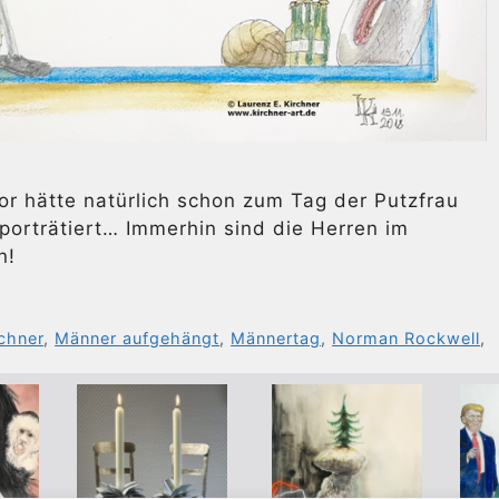
or hätte natürlich schon zum Tag der Putzfrau
 porträtiert… Immerhin sind die Herren im
n!
chner
,
Männer aufgehängt
,
Männertag
,
Norman Rockwell
,