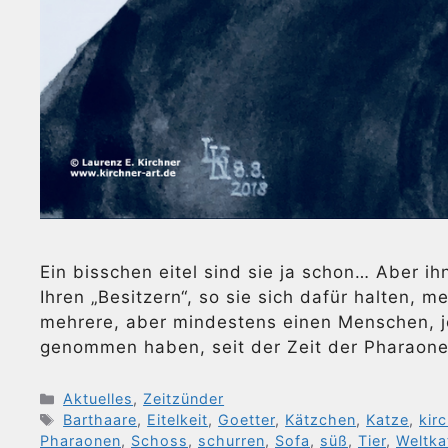
Ein bisschen eitel sind sie ja schon… Aber ih
Ihren „Besitzern“, so sie sich dafür halten, me
mehrere, aber mindestens einen Menschen, jed
genommen haben, seit der Zeit der Pharaon
Kategorien
Aktuelles
,
Zeitzünder
Schlagwörter
Barthaare
,
Eitelkeit
,
Goetter
,
Kätzchen
,
Katze
,
kir
Pharaonen
,
Schoss
,
schurren
,
Sofa
,
süß
,
Tier
,
Weltka