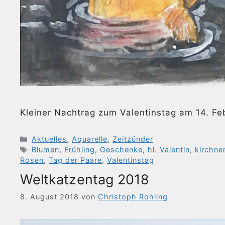
Kleiner Nachtrag zum Valentinstag am 14. F
Kategorien
Aktuelles
,
Aquarelle
,
Zeitzünder
Schlagwörter
Blumen
,
Frühling
,
Geschenke
,
hl. Valentin
,
kirchne
Rosen
,
Tag der Paare
,
Valentinstag
Weltkatzentag 2018
8. August 2018
von
Christoph Rohling