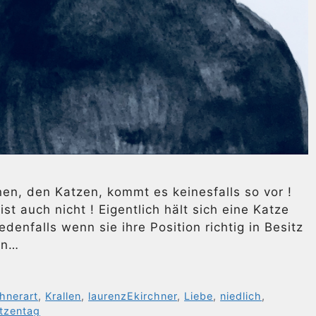
nen, den Katzen, kommt es keinesfalls so vor !
ist auch nicht ! Eigentlich hält sich eine Katze
enfalls wenn sie ihre Position richtig in Besitz
en…
chnerart
,
Krallen
,
laurenzEkirchner
,
Liebe
,
niedlich
,
tzentag