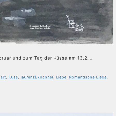
ebruar und zum Tag der Küsse am 13.2….
rart
,
Kuss
,
laurenzEkirchner
,
Liebe
,
Romantische Liebe
,