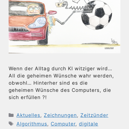
Wenn der Alltag durch KI witziger wird…
All die geheimen Wünsche wahr werden,
obwohl… Hinterher sind es die
geheimen Wünsche des Computers, die
sich erfüllen ?!
Kategorien
Aktuelles
,
Zeichnungen
,
Zeitzünder
Schlagwörter
Algorithmus
,
Computer
,
digitale