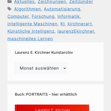
Kategorien
Aktuelles
,
Zeichnungen
,
Zeitzünder
Schlagwörter
Algorithmen
,
Automatisierung
,
Computer
,
Forschung
,
Informatik
,
intelligente Maschinen
,
KI
,
kirchnerart
,
Künstliche Intelligenz
,
laurenzEkirchner
,
maschinelles Lernen
Laurenz E. Kirchner Kunstarchiv
Laurenz
E.
Kirchner
Kunstarchiv
Buch: PORTRAITS – hier erhältlich