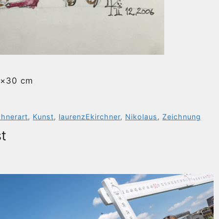
1×30 cm
chnerart
,
Kunst
,
laurenzEkirchner
,
Nikolaus
,
Zeichnung
t