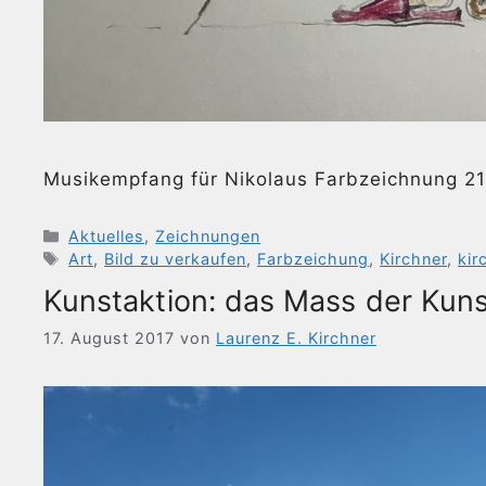
Musikempfang für Nikolaus Farbzeichnung 2
Kategorien
Aktuelles
,
Zeichnungen
Schlagwörter
Art
,
Bild zu verkaufen
,
Farbzeichung
,
Kirchner
,
kir
Kunstaktion: das Mass der Kuns
17. August 2017
von
Laurenz E. Kirchner