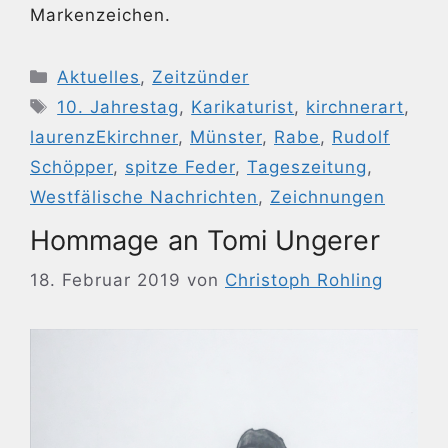
Markenzeichen.
Kategorien
Aktuelles
,
Zeitzünder
Schlagwörter
10. Jahrestag
,
Karikaturist
,
kirchnerart
,
laurenzEkirchner
,
Münster
,
Rabe
,
Rudolf
Schöpper
,
spitze Feder
,
Tageszeitung
,
Westfälische Nachrichten
,
Zeichnungen
Hommage an Tomi Ungerer
18. Februar 2019
von
Christoph Rohling