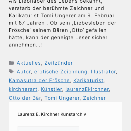
Als Liebhaber des Lebens bekannt,
verstarb der berühmte Zeichner und
Karikaturist Tomi Ungerer am 9. Februar
mit 87 Jahren . Ob sein ,Liebesleben der
Frösche‘ seinem Bären ,Otto‘ gefallen
hätte, kann der geneigte Leser sicher
annehmen…!
Kategorien
Aktuelles
,
Zeitzünder
Schlagwörter
Autor
,
erotische Zeichnung
,
Illustrator
,
Kamasutra der Frösche
,
Karikaturist
,
kirchnerart
,
Künstler
,
laurenzEkirchner
,
Otto der Bär
,
Tomi Ungerer
,
Zeichner
Laurenz E. Kirchner Kunstarchiv
Laurenz