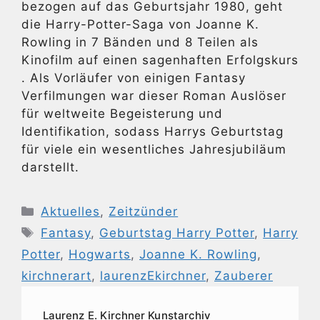
bezogen auf das Geburtsjahr 1980, geht
die Harry-Potter-Saga von Joanne K.
Rowling in 7 Bänden und 8 Teilen als
Kinofilm auf einen sagenhaften Erfolgskurs
. Als Vorläufer von einigen Fantasy
Verfilmungen war dieser Roman Auslöser
für weltweite Begeisterung und
Identifikation, sodass Harrys Geburtstag
für viele ein wesentliches Jahresjubiläum
darstellt.
Kategorien
Aktuelles
,
Zeitzünder
Schlagwörter
Fantasy
,
Geburtstag Harry Potter
,
Harry
Potter
,
Hogwarts
,
Joanne K. Rowling
,
kirchnerart
,
laurenzEkirchner
,
Zauberer
Laurenz E. Kirchner Kunstarchiv