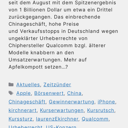
seit dem August mit dem Spitzenergebnis
von 1 Billionen Dollar um etwa ein Drittel
zurückgegangen. Das einbrechende
Chinageschäft, hohe Preise
und Verkaufsstopps in Deutschland wegen
ungeklärter Urheberrechte von
Chiphersteller Qualcomm bzgl. älterer
Modelle knabbern an den
Umsatzerwartungen. Mehr auf
Apfelkompott setzen…?
Kategorien
Aktuelles
,
Zeitzünder
Schlagwörter
Apple
,
Börsenwert
,
China
,
Chinageschäft
,
Gewinnerwartung
,
iPhone
,
kirchnerart
,
Kurserwartungen
,
Kursrutsch
,
Kurssturz
,
laurenzEkirchner
,
Qualcomm
,
Urheberrecht
,
US-Konzern