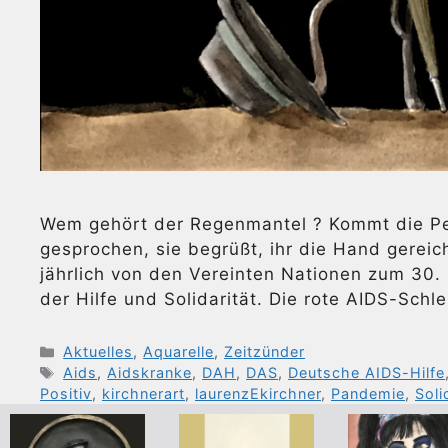
Wem gehört der Regenmantel ? Kommt die Per
gesprochen, sie begrüßt, ihr die Hand gerei
jährlich von den Vereinten Nationen zum 30. 
der Hilfe und Solidarität. Die rote AIDS-Schl
Kategorien
Aktuelles
,
Aquarelle
,
Zeitzünder
Schlagwörter
Aids
,
Aidskranke
,
DAH
,
DAS
,
Deutsche AIDS-Hilfe
Positiv
,
kirchnerart
,
laurenzEkirchner
,
Pandemie
,
Soli