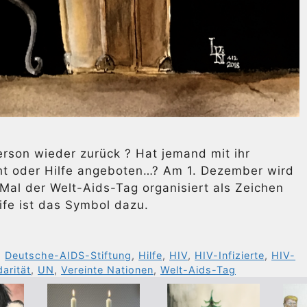
son wieder zurück ? Hat jemand mit ihr
cht oder Hilfe angeboten…? Am 1. Dezember wird
Mal der Welt-Aids-Tag organisiert als Zeichen
eife ist das Symbol dazu.
,
Deutsche-AIDS-Stiftung
,
Hilfe
,
HIV
,
HIV-Infizierte
,
HIV-
darität
,
UN
,
Vereinte Nationen
,
Welt-Aids-Tag