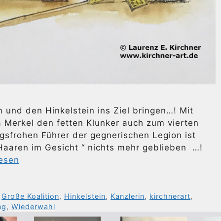
n und den Hinkelstein ins Ziel bringen…! Mit
 Merkel den fetten Klunker auch zum vierten
sfrohen Führer der gegnerischen Legion ist
aaren im Gesicht “ nichts mehr geblieben …!
lesen
,
Große Koalition
,
Hinkelstein
,
Kanzlerin
,
kirchnerart
,
ng
,
Wiederwahl