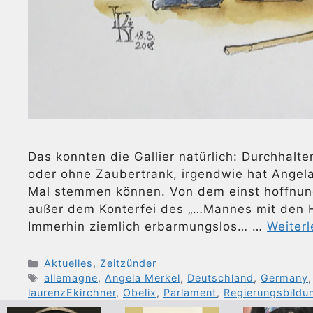
Das konnten die Gallier natürlich: Durchhalte
oder ohne Zaubertrank, irgendwie hat Angela
Mal stemmen können. Von dem einst hoffnung
außer dem Konterfei des „…Mannes mit den H
Immerhin ziemlich erbarmungslos… …
Weiter
Kategorien
Aktuelles
,
Zeitzünder
Schlagwörter
allemagne
,
Angela Merkel
,
Deutschland
,
Germany
laurenzEkirchner
,
Obelix
,
Parlament
,
Regierungsbildu