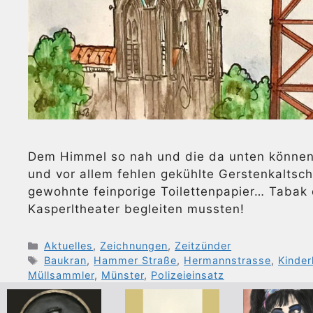
Dem Himmel so nah und die da unten können 
und vor allem fehlen gekühlte Gerstenkaltsch
gewohnte feinporige Toilettenpapier… Tabak d
Kasperltheater begleiten mussten!
Kategorien
Aktuelles
,
Zeichnungen
,
Zeitzünder
Schlagwörter
Baukran
,
Hammer Straße
,
Hermannstrasse
,
Kinde
Müllsammler
,
Münster
,
Polizeieinsatz