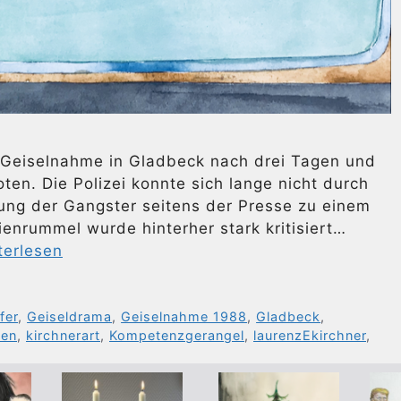
e Geiselnahme in Gladbeck nach drei Tagen und
en. Die Polizei konnte sich lange nicht durch
ng der Gangster seitens der Presse zu einem
ienrummel wurde hinterher stark kritisiert…
terlesen
fer
,
Geiseldrama
,
Geiselnahme 1988
,
Gladbeck
,
ien
,
kirchnerart
,
Kompetenzgerangel
,
laurenzEkirchner
,