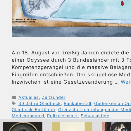
Am 18. August vor dreißig Jahren endete di
einer Odyssee durch 3 Bundesländer mit 3 Tot
Kompetenzgerangel und die massive Belageru
Eingreifen entschließen. Der skrupellose Med
Inzwischen ist eine Gesetzesänderung …
Wei
Kategorien
Aktuelles
,
Zeitzünder
Schlagwörter
30 Jahre Gladbeck
,
Banküberfall
,
Gedenken an Op
Gladbeck-Entführer
,
Grenzüberschreitungen der Med
Medienrummel
,
Polizeieinsatz
,
Schaulustige