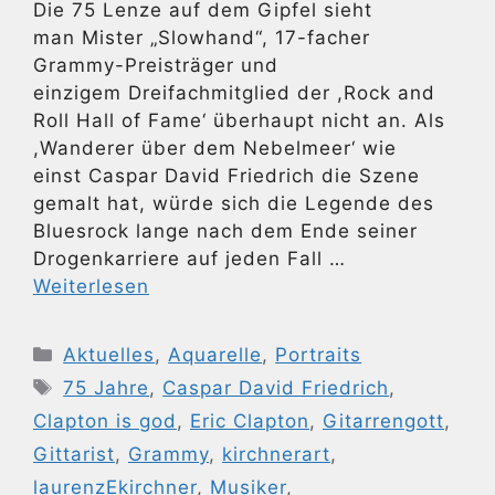
Die 75 Lenze auf dem Gipfel sieht
man Mister „Slowhand“, 17-facher
Grammy-Preisträger und
einzigem Dreifachmitglied der ,Rock and
Roll Hall of Fame‘ überhaupt nicht an. Als
,Wanderer über dem Nebelmeer‘ wie
einst Caspar David Friedrich die Szene
gemalt hat, würde sich die Legende des
Bluesrock lange nach dem Ende seiner
Drogenkarriere auf jeden Fall …
Weiterlesen
Kategorien
Aktuelles
,
Aquarelle
,
Portraits
Schlagwörter
75 Jahre
,
Caspar David Friedrich
,
Clapton is god
,
Eric Clapton
,
Gitarrengott
,
Gittarist
,
Grammy
,
kirchnerart
,
laurenzEkirchner
,
Musiker
,