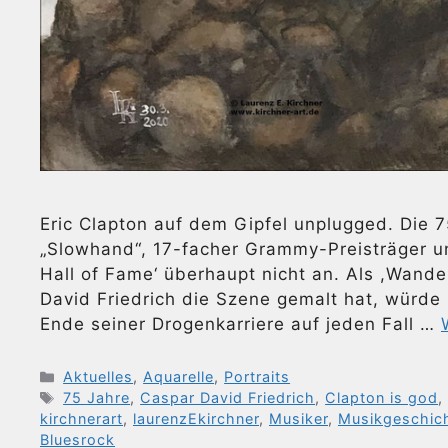
Eric Clapton auf dem Gipfel unplugged. Die 
„Slowhand“, 17-facher Grammy-Preisträger un
Hall of Fame‘ überhaupt nicht an. Als ,Wand
David Friedrich die Szene gemalt hat, würde
Ende seiner Drogenkarriere auf jeden Fall …
Kategorien
Aktuelles
,
Aquarelle
,
Portraits
Schlagwörter
75 Jahre
,
Caspar David Friedrich
,
Clapton is god
kirchnerart
,
laurenzEkirchner
,
Musiker
,
Musikgeschic
Bluesrock