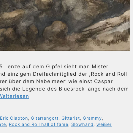
75 Lenze auf dem Gipfel sieht man Mister
d einzigem Dreifachmitglied der ,Rock and Roll
erer über dem Nebelmeer‘ wie einst Caspar
 sich die Legende des Bluesrock lange nach dem
Weiterlesen
,
Eric Clapton
,
Gitarrengott
,
Gittarist
,
Grammy
,
hte
,
Rock and Roll hall of fame
,
Slowhand
,
weißer