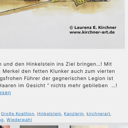
n und den Hinkelstein ins Ziel bringen…! Mit
 Merkel den fetten Klunker auch zum vierten
sfrohen Führer der gegnerischen Legion ist
aaren im Gesicht “ nichts mehr geblieben …!
lesen
,
Große Koalition
,
Hinkelstein
,
Kanzlerin
,
kirchnerart
,
ng
,
Wiederwahl