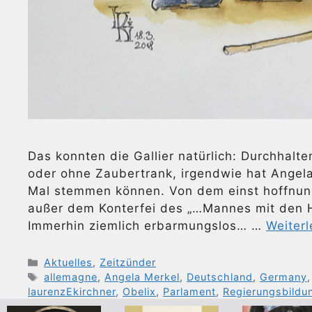
Das konnten die Gallier natürlich: Durchhalte
oder ohne Zaubertrank, irgendwie hat Angela
Mal stemmen können. Von dem einst hoffnung
außer dem Konterfei des „…Mannes mit den H
Immerhin ziemlich erbarmungslos… …
Weiter
Kategorien
Aktuelles
,
Zeitzünder
Schlagwörter
allemagne
,
Angela Merkel
,
Deutschland
,
Germany
laurenzEkirchner
,
Obelix
,
Parlament
,
Regierungsbildu