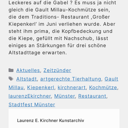
Leckeres auf die Gabel ? Es muss ja nicht
gleich die Gault Millau-Kochmütze sein,
die dem Traditions- Restaurant ,Großer
Kiepenkerl‘ im Juni verliehen wurde. Aber
steht ihm prima, die Kopfbedeckung und
die Kiepe, gefüllt mit Nachschub, lässt
einiges an Stärkungen für drei schöne
Altstadttage erwarten.
Kategorien
Aktuelles
,
Zeitzünder
Schlagwörter
Altstadt
,
artgerechte Tierhaltung
,
Gault
Millau
,
Kiepenkerl
,
kirchnerart
,
Kochmütze
,
laurenzEkirchner
,
Münster
,
Restaurant
,
Stadtfest Münster
Laurenz E. Kirchner Kunstarchiv