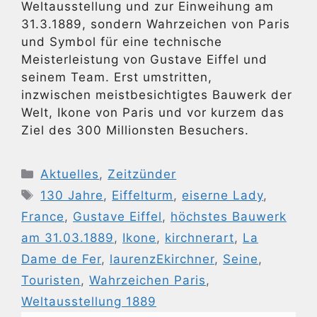
Weltausstellung und zur Einweihung am
31.3.1889, sondern Wahrzeichen von Paris
und Symbol für eine technische
Meisterleistung von Gustave Eiffel und
seinem Team. Erst umstritten,
inzwischen meistbesichtigtes Bauwerk der
Welt, Ikone von Paris und vor kurzem das
Ziel des 300 Millionsten Besuchers.
Kategorien
Aktuelles
,
Zeitzünder
Schlagwörter
130 Jahre
,
Eiffelturm
,
eiserne Lady
,
France
,
Gustave Eiffel
,
höchstes Bauwerk
am 31.03.1889
,
Ikone
,
kirchnerart
,
La
Dame de Fer
,
laurenzEkirchner
,
Seine
,
Touristen
,
Wahrzeichen Paris
,
Weltausstellung 1889