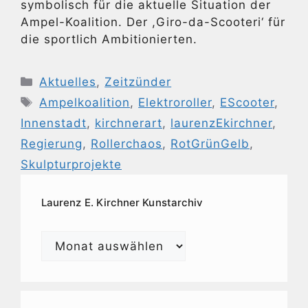
symbolisch für die aktuelle Situation der
Ampel-Koalition. Der ,Giro-da-Scooteri‘ für
die sportlich Ambitionierten.
Kategorien
Aktuelles
,
Zeitzünder
Schlagwörter
Ampelkoalition
,
Elektroroller
,
EScooter
,
Innenstadt
,
kirchnerart
,
laurenzEkirchner
,
Regierung
,
Rollerchaos
,
RotGrünGelb
,
Skulpturprojekte
Laurenz E. Kirchner Kunstarchiv
Laurenz
E.
Kirchner
Kunstarchiv