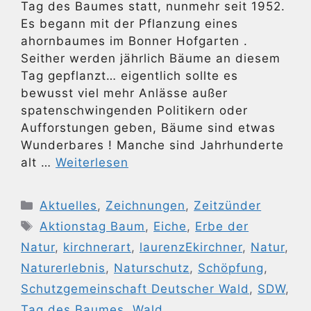
Tag des Baumes statt, nunmehr seit 1952.
Es begann mit der Pflanzung eines
ahornbaumes im Bonner Hofgarten .
Seither werden jährlich Bäume an diesem
Tag gepflanzt… eigentlich sollte es
bewusst viel mehr Anlässe außer
spatenschwingenden Politikern oder
Aufforstungen geben, Bäume sind etwas
Wunderbares ! Manche sind Jahrhunderte
alt …
Weiterlesen
Kategorien
Aktuelles
,
Zeichnungen
,
Zeitzünder
Schlagwörter
Aktionstag Baum
,
Eiche
,
Erbe der
Natur
,
kirchnerart
,
laurenzEkirchner
,
Natur
,
Naturerlebnis
,
Naturschutz
,
Schöpfung
,
Schutzgemeinschaft Deutscher Wald
,
SDW
,
Tag des Baumes
,
Wald