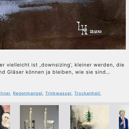
 vielleicht ist ,downsizing‘, kleiner werden, die
d Gläser können ja bleiben, wie sie sind…
chner
,
Regenmangel
,
Trinkwasser
,
Trockenheit
,