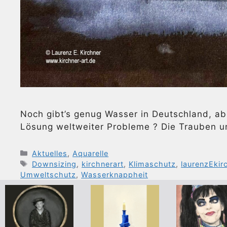
Noch gibt’s genug Wasser in Deutschland, aber
Lösung weltweiter Probleme ? Die Trauben un
Kategorien
Aktuelles
,
Aquarelle
Schlagwörter
Downsizing
,
kirchnerart
,
Klimaschutz
,
laurenzEkir
Umweltschutz
,
Wasserknappheit