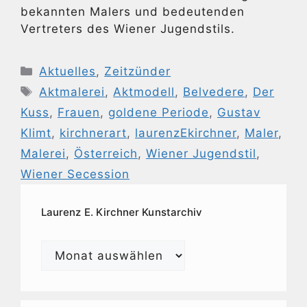
bekannten Malers und bedeutenden
Vertreters des Wiener Jugendstils.
Kategorien
Aktuelles
,
Zeitzünder
Schlagwörter
Aktmalerei
,
Aktmodell
,
Belvedere
,
Der
Kuss
,
Frauen
,
goldene Periode
,
Gustav
Klimt
,
kirchnerart
,
laurenzEkirchner
,
Maler
,
Malerei
,
Österreich
,
Wiener Jugendstil
,
Wiener Secession
Laurenz E. Kirchner Kunstarchiv
Laurenz
E.
Kirchner
Kunstarchiv