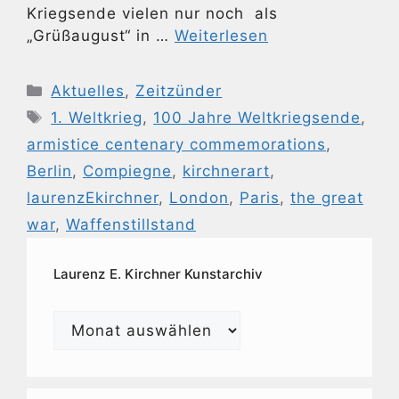
Kriegsende vielen nur noch als
„Grüßaugust“ in …
Weiterlesen
Kategorien
Aktuelles
,
Zeitzünder
Schlagwörter
1. Weltkrieg
,
100 Jahre Weltkriegsende
,
armistice centenary commemorations
,
Berlin
,
Compiegne
,
kirchnerart
,
laurenzEkirchner
,
London
,
Paris
,
the great
war
,
Waffenstillstand
Laurenz E. Kirchner Kunstarchiv
Laurenz
E.
Kirchner
Kunstarchiv