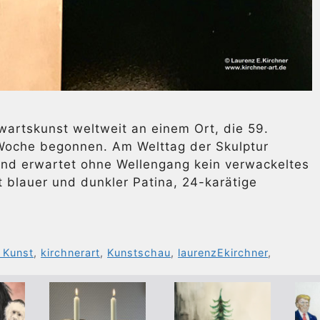
artskunst weltweit an einem Ort, die 59.
 Woche begonnen. Am Welttag der Skulptur
und erwartet ohne Wellengang kein verwackeltes
blauer und dunkler Patina, 24-karätige
e Kunst
,
kirchnerart
,
Kunstschau
,
laurenzEkirchner
,