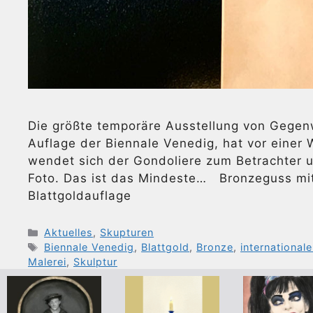
Die größte temporäre Ausstellung von Gegenw
Auflage der Biennale Venedig, hat vor einer
wendet sich der Gondoliere zum Betrachter 
Foto. Das ist das Mindeste… Bronzeguss mit 
Blattgoldauflage
Kategorien
Aktuelles
,
Skupturen
Schlagwörter
Biennale Venedig
,
Blattgold
,
Bronze
,
international
Malerei
,
Skulptur