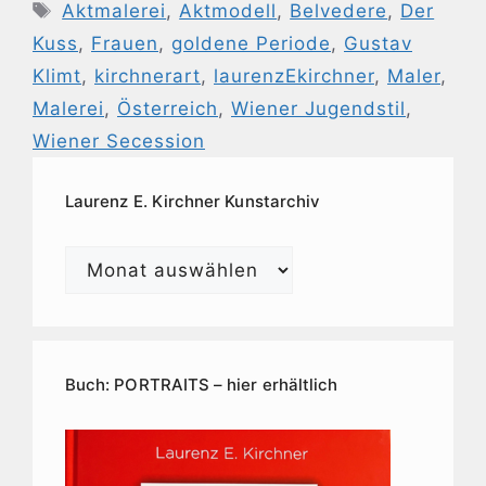
Schlagwörter
Aktmalerei
,
Aktmodell
,
Belvedere
,
Der
Kuss
,
Frauen
,
goldene Periode
,
Gustav
Klimt
,
kirchnerart
,
laurenzEkirchner
,
Maler
,
Malerei
,
Österreich
,
Wiener Jugendstil
,
Wiener Secession
Laurenz E. Kirchner Kunstarchiv
Laurenz
E.
Kirchner
Kunstarchiv
Buch: PORTRAITS – hier erhältlich