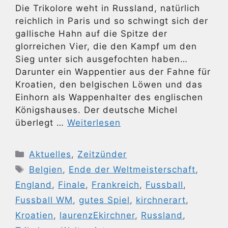
Die Trikolore weht in Russland, natürlich
reichlich in Paris und so schwingt sich der
gallische Hahn auf die Spitze der
glorreichen Vier, die den Kampf um den
Sieg unter sich ausgefochten haben…
Darunter ein Wappentier aus der Fahne für
Kroatien, den belgischen Löwen und das
Einhorn als Wappenhalter des englischen
Königshauses. Der deutsche Michel
überlegt …
Weiterlesen
Kategorien
Aktuelles
,
Zeitzünder
Schlagwörter
Belgien
,
Ende der Weltmeisterschaft
,
England
,
Finale
,
Frankreich
,
Fussball
,
Fussball WM
,
gutes Spiel
,
kirchnerart
,
Kroatien
,
laurenzEkirchner
,
Russland
,